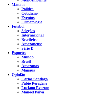
Meio Ambiente
Manaus
Política
Cotidiano
Eventos
Climatologia
Futebol
Seleções
Internacional
Brasileiro
Amazonense
Série D
Esportes
Mundo
Brasil
Amazonas
Manaus
Opinião
Carlos Santiago
Fábio Peragene
Luciano Everton
Manoel Paiva