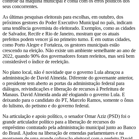
controle da máquina municipal e conta com os erros políticos dos
seus concorrentes.
As últimas pesquisas eleitorais para escolhas, em outubro, dos
próximos gestores do Poder Executivo Municipal no país, indicam
uma tendência governista do eleitorado. Exemplos, como as cidades
de Salvador, Recife e Rio de Janeiro, mostram que os atuais
prefeitos podem vencer já no primeiro turno. E em outras cidades,
como Porto Alegre e Fortaleza, os gestores municipais estão
crescendo na eleição. Não existe um ambiente semelhante ao ano de
2022, quando 90% dos governadores foram reeleitos, mas será bem
considerável o índice de reeleição.
No plano local, não é novidade que o governo Lula abraçou a
administração de David Almeida. Diferente do governante anterior,
o presidente tem aberto as portas da administração federal para
diálogos, reivindicações e liberação de recursos à Prefeitura de
Manaus. David Almeida anda até elogiando o governo Lula. E
deixando para o candidato do PT, Marcelo Ramos, somente o ônus
do lulismo, do petismo e do governo federal.
Na articulação e apoio político, o senador Omar Aziz (PSD) foi o
grande articulador político para a liberação de recursos do
empréstimo contratado pela administração municipal junto ao Banco
do Brasil. Ajudou na liberação de emendas parlamentares e na
montagem de uma grande coligação eleitoral com o prefeito David