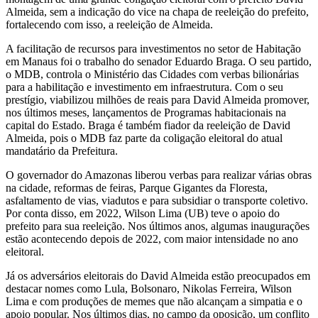
Almeida, sem a indicação do vice na chapa de reeleição do prefeito,
fortalecendo com isso, a reeleição de Almeida.
A facilitação de recursos para investimentos no setor de Habitação
em Manaus foi o trabalho do senador Eduardo Braga. O seu partido,
o MDB, controla o Ministério das Cidades com verbas bilionárias
para a habilitação e investimento em infraestrutura. Com o seu
prestígio, viabilizou milhões de reais para David Almeida promover,
nos últimos meses, lançamentos de Programas habitacionais na
capital do Estado. Braga é também fiador da reeleição de David
Almeida, pois o MDB faz parte da coligação eleitoral do atual
mandatário da Prefeitura.
O governador do Amazonas liberou verbas para realizar várias obras
na cidade, reformas de feiras, Parque Gigantes da Floresta,
asfaltamento de vias, viadutos e para subsidiar o transporte coletivo.
Por conta disso, em 2022, Wilson Lima (UB) teve o apoio do
prefeito para sua reeleição. Nos últimos anos, algumas inaugurações
estão acontecendo depois de 2022, com maior intensidade no ano
eleitoral.
Já os adversários eleitorais do David Almeida estão preocupados em
destacar nomes como Lula, Bolsonaro, Nikolas Ferreira, Wilson
Lima e com produções de memes que não alcançam a simpatia e o
apoio popular. Nos últimos dias, no campo da oposição, um conflito