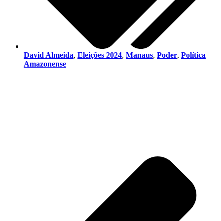
David Almeida
,
Eleições 2024
,
Manaus
,
Poder
,
Política
Amazonense