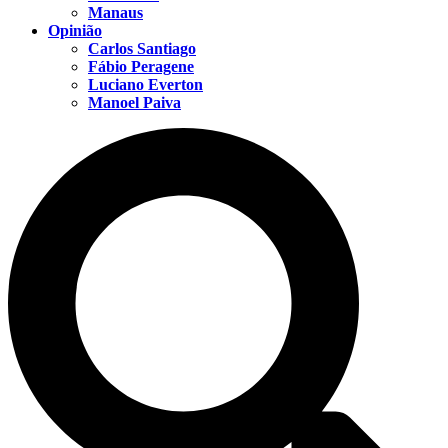
Manaus
Opinião
Carlos Santiago
Fábio Peragene
Luciano Everton
Manoel Paiva