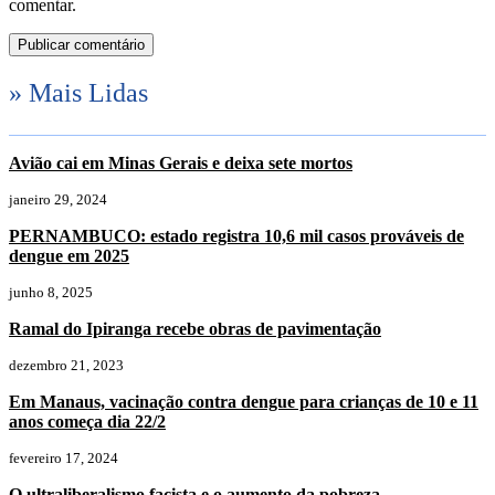
comentar.
» Mais Lidas
Avião cai em Minas Gerais e deixa sete mortos
janeiro 29, 2024
PERNAMBUCO: estado registra 10,6 mil casos prováveis de
dengue em 2025
junho 8, 2025
Ramal do Ipiranga recebe obras de pavimentação
dezembro 21, 2023
Em Manaus, vacinação contra dengue para crianças de 10 e 11
anos começa dia 22/2
fevereiro 17, 2024
O ultraliberalismo facista e o aumento da pobreza