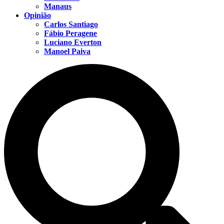
Manaus
Opinião
Carlos Santiago
Fábio Peragene
Luciano Everton
Manoel Paiva