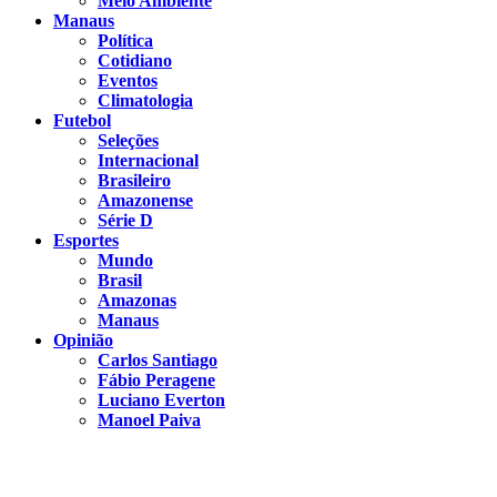
Meio Ambiente
Manaus
Política
Cotidiano
Eventos
Climatologia
Futebol
Seleções
Internacional
Brasileiro
Amazonense
Série D
Esportes
Mundo
Brasil
Amazonas
Manaus
Opinião
Carlos Santiago
Fábio Peragene
Luciano Everton
Manoel Paiva