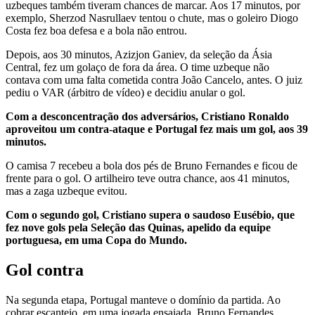
uzbeques também tiveram chances de marcar. Aos 17 minutos, por
exemplo, Sherzod Nasrullaev tentou o chute, mas o goleiro Diogo
Costa fez boa defesa e a bola não entrou.
Depois, aos 30 minutos, Azizjon Ganiev, da seleção da Ásia
Central, fez um golaço de fora da área. O time uzbeque não
contava com uma falta cometida contra João Cancelo, antes. O juiz
pediu o VAR (árbitro de vídeo) e decidiu anular o gol.
Com a desconcentração dos adversários, Cristiano Ronaldo
aproveitou um contra-ataque e Portugal fez mais um gol, aos 39
minutos.
O camisa 7 recebeu a bola dos pés de Bruno Fernandes e ficou de
frente para o gol. O artilheiro teve outra chance, aos 41 minutos,
mas a zaga uzbeque evitou.
Com o segundo gol, Cristiano supera o saudoso Eusébio, que
fez nove gols pela Seleção das Quinas, apelido da equipe
portuguesa, em uma Copa do Mundo.
Gol contra
Na segunda etapa, Portugal manteve o domínio da partida. Ao
cobrar escanteio, em uma jogada ensaiada, Bruno Fernandes