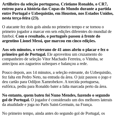
Artilheiro da seleção portuguesa, Cristiano Ronaldo, o CR7,
entrou para a história das Copas do Mundo durante a partida
entre Portugal e Uzbequistão, em Houston, nos Estados Unidos,
nesta terça-feira (23).
O atacante fez dois gols ainda no primeiro tempo e se tornou o
primeiro jogador a marcar em seis edições diferentes do mundial de
futebol.
Com o resultado, o português passou à frente do
argentino Lionel Messi, que marcou em cinco edições.
Aos seis minutos, o veterano de 41 anos abriu o placar e fez o
primeiro gol de Portugal.
Ele aproveitou um cruzamento do
companheiro de seleção Vitor Machado Ferreira, o Vitinha, se
antecipou aos zagueiros uzbeques e balançou a rede.
Pouco depois, aos 14 minutos, a seleção estreante, do Uzbequistão,
fez falta em Pedro Neto, na entrada da área. O juiz pausou o jogo e
deu cartão para Odiljon Xamrobekov. A torcida portuguesa,
eufórica, pediu para Ronaldo bater a falta marcada perto da área.
No entanto, quem bateu foi Nuno Mendes, fazendo o segundo
gol de Portugal.
O jogador é considerado um dos melhores laterais
da atualidade e joga no Paris Saint-Germain, na França.
No primeiro tempo, ainda antes do segundo gol de Portugal, os