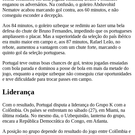
enganou os adversários. Na confusão, o goleiro Abduvohid
Nematov acabou marcando gol contra, aos 60 minutos, e não
conseguiu esconder a decepção.
Aos 84 minutos, o goleiro uzbeque se redimiu ao fazer uma bela
defesa do chute de Bruno Fernandes, impedindo que os portugueses
ampliassem o placar. Mas a superioridade da seleção do país ibérico
era muito maior em campo e, aos 87 minutos, Rafael Leão, no
rebote, aumentou a vantagem com um chute forte, marcando o
quinto gol da seleção portuguesa.
Portugal teve outras boas chances de gol, testou jogadas ensaiadas
com bola parada e dominou a posse de bola em mais da metade do
jogo, enquanto a equipe uzbeque não conseguiu criar oportunidades
e teve dificuldade para trocar passes em campo.
Liderança
Com o resultado, Portugal disputa a liderança do Grupo K com a
Colômbia. Os países se enfrentam no sábado (27), em Miami, na
última rodada. No mesmo dia, o Uzbequistão, lanterna do grupo,
encara a República Democrática do Congo, em Atlanta.
A posição no grupo depende do resultado do jogo entre Colômbia e