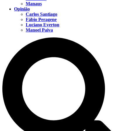
Manaus
Opinião
Carlos Santiago
Fábio Peragene
Luciano Everton
Manoel Paiva