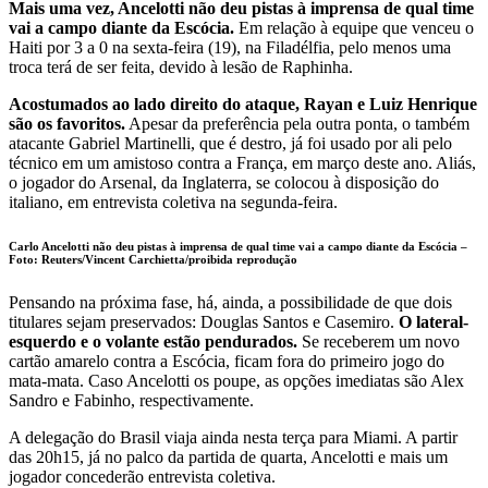
Mais uma vez, Ancelotti não deu pistas à imprensa de qual time
vai a campo diante da Escócia.
Em relação à equipe que venceu o
Haiti por 3 a 0 na sexta-feira (19), na Filadélfia, pelo menos uma
troca terá de ser feita, devido à lesão de Raphinha.
Acostumados ao lado direito do ataque, Rayan e Luiz Henrique
são os favoritos.
Apesar da preferência pela outra ponta, o também
atacante Gabriel Martinelli, que é destro, já foi usado por ali pelo
técnico em um amistoso contra a França, em março deste ano. Aliás,
o jogador do Arsenal, da Inglaterra, se colocou à disposição do
italiano, em entrevista coletiva na segunda-feira.
Carlo Ancelotti não deu pistas à imprensa de qual time vai a campo diante da Escócia
–
Foto:
Reuters/Vincent Carchietta/proibida reprodução
Pensando na próxima fase, há, ainda, a possibilidade de que dois
titulares sejam preservados: Douglas Santos e Casemiro.
O lateral-
esquerdo e o volante estão pendurados.
Se receberem um novo
cartão amarelo contra a Escócia, ficam fora do primeiro jogo do
mata-mata. Caso Ancelotti os poupe, as opções imediatas são Alex
Sandro e Fabinho, respectivamente.
A delegação do Brasil viaja ainda nesta terça para Miami. A partir
das 20h15, já no palco da partida de quarta, Ancelotti e mais um
jogador concederão entrevista coletiva.