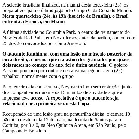
A seleção brasileira finalizou, na manhã desta terça-feira (23), os
preparativos para o último jogo pelo Grupo C da Copa do Mundo.
Nesta quarta-feira (24), às 19h (horário de Brasília), o Brasil
enfrenta a Escócia, em Miami.
A última atividade no Columbia Park, o centro de treinamento do
New York Red Bulls, em Nova Jersey, antes da partida, contou com
25 dos 26 convocados por Carlo Ancelotti.
O atacante Raphinha, com uma lesão no músculo posterior da
coxa direita, a mesma que o afastou dos gramados por quase
dois meses no começo do ano, foi a única ausência.
O goleiro
Alisson, poupado por controle de carga na segunda-feira (22),
trabalhou normalmente com o grupo.
Pelo terceiro dia consecutivo, Neymar treinou sem restrições junto
dos companheiros durante os 15 minutos de atividade a que a
imprensa teve acesso.
A expectativa é que o atacante seja
relacionado pela primeira vez nesta Copa.
Recuperado de uma lesão grau na panturrilha direita, o camisa 10
não atua desde o dia 17 de maio, na derrota do Santos para o
Coritiba, por 3 a 0, na Neo Química Arena, em São Paulo, pelo
Campeonato Brasileiro.