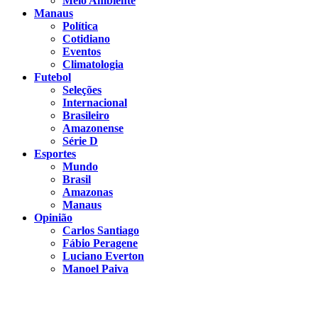
Meio Ambiente
Manaus
Política
Cotidiano
Eventos
Climatologia
Futebol
Seleções
Internacional
Brasileiro
Amazonense
Série D
Esportes
Mundo
Brasil
Amazonas
Manaus
Opinião
Carlos Santiago
Fábio Peragene
Luciano Everton
Manoel Paiva