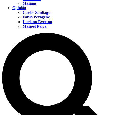
Manaus
Opinião
Carlos Santiago
Fábio Peragene
Luciano Everton
Manoel Paiva