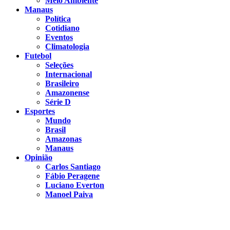
Meio Ambiente
Manaus
Política
Cotidiano
Eventos
Climatologia
Futebol
Seleções
Internacional
Brasileiro
Amazonense
Série D
Esportes
Mundo
Brasil
Amazonas
Manaus
Opinião
Carlos Santiago
Fábio Peragene
Luciano Everton
Manoel Paiva