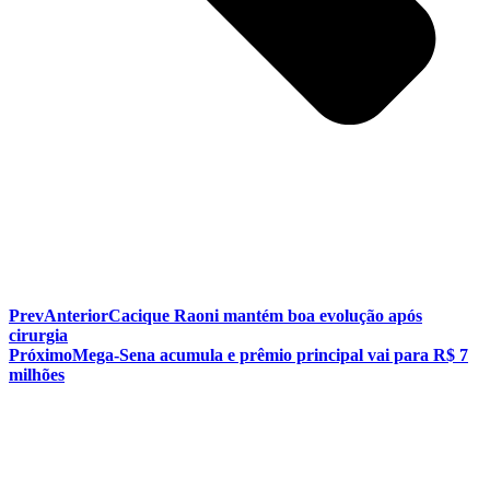
Prev
Anterior
Cacique Raoni mantém boa evolução após
cirurgia
Próximo
Mega-Sena acumula e prêmio principal vai para R$ 7
milhões