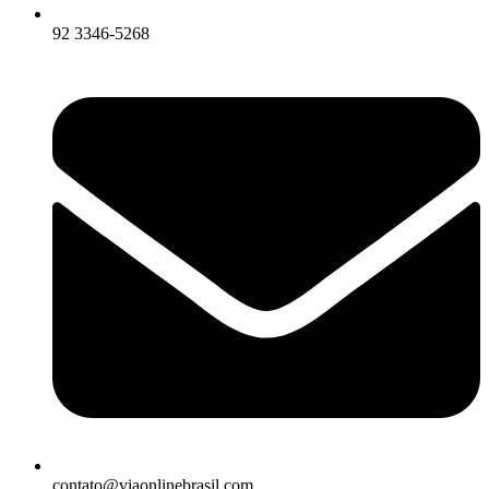
92 3346-5268
contato@viaonlinebrasil.com