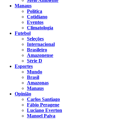
Meio Ambiente
Manaus
Política
Cotidiano
Eventos
Climatologia
Futebol
Seleções
Internacional
Brasileiro
Amazonense
Série D
Esportes
Mundo
Brasil
Amazonas
Manaus
Opinião
Carlos Santiago
Fábio Peragene
Luciano Everton
Manoel Paiva