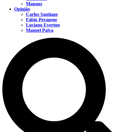
Manaus
Opinião
Carlos Santiago
Fábio Peragene
Luciano Everton
Manoel Paiva