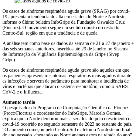
Os casos de síndrome respiratória aguda grave (SRAG) por covid-
19 apresentam tendência de alta em estados do Norte e Nordeste,
informa o último boletim InfoGripe da Fundação Oswaldo Cruz
(Fiocruz). O movimento segue em sentido oposto do resto do
Centro-Sul, região em que a tendência é de queda.
A análise tem como base os dados da semana de 21 a 27 de janeiro e
das seis semanas anteriores, inseridos até 29 de janeiro no Sistema
de Informação da Vigilância Epidemiológica da Gripe (Sivep-
Gripe).
Os casos de síndrome respiratória aguda grave são aqueles em que
os pacientes apresentam sintomas respiratórios mais agudos durante
as infecções e servem de parâmetro para monitorar a incidência de
vírus e bactérias que atacam o sistema respiratório, como o SARS-
CoV-2 e o Influenza.
Aumento tardio
O pesquisador do Programa de Computação Científica da Fiocruz
(Procc/Fiocruz) e coordenador do InfoGripe, Marcelo Gomes,
explica que o Norte demorou mais a ser afetado pelo crescimento da
covid-19 ocorrido no segundo semestre de 2023 no restante do país.
“O aumento começou pelo Centro-Sul e afetou o Nordeste no final
do ano passado, chegando ao Norte apenas agora na virada do ano”,