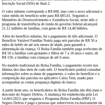
Inscrição Social (NIS) de final 2.
O valor mínimo corresponde a R$ 600, mas com o novo adicional o
valor médio do benefício sobe para R$ 685,61. Segundo o
Ministério do Desenvolvimento e Assistência Social, neste mês o
programa de transferência de renda do governo federal alcançará
21,12 milhões de famílias, com gasto de R$ 14,48 bilhões.
Além do benefício mínimo, há o pagamento de três adicionais. O
Benefício Variável Familiar Nutriz paga seis parcelas de R$ 50 a
mães de bebês de até seis meses de idade, para garantir a
alimentação da criança. O Bolsa Família também paga acréscimo de
R$ 50 a famílias com gestantes e filhos de 7 a 18 anos e outro, de
R$ 150, a famílias com crianças de até 6 anos.
No modelo tradicional do Bolsa Família, o pagamento ocorre nos
últimos dez dias úteis de cada mês. O beneficiário poderá consultar
informações sobre as datas de pagamento, o valor do benefício e a
composição das parcelas no aplicativo Caixa Tem, usado para
acompanhar as contas poupança digitais do banco.
A partir deste ano, os beneficiários do Bolsa Família não têm mais o
desconto do Seguro Defeso. A mudança foi estabelecida pela Lei
14.601/2023, que resgatou o Programa Bolsa Família (PBF). O
Seguro Defeso é pago a pessoas que sobrevivem exclusivamente da