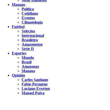
Meio Ambiente
Manaus
Política
Cotidiano
Eventos
Climatologia
Futebol
Seleções
Internacional
Brasileiro
Amazonense
Série D
Esportes
Mundo
Brasil
Amazonas
Manaus
Opinião
Carlos Santiago
Fábio Peragene
Luciano Everton
Manoel Paiva