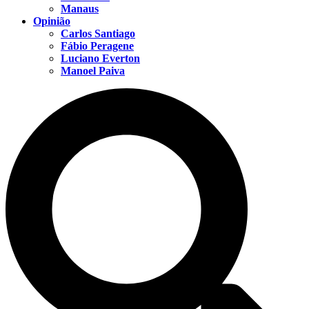
Manaus
Opinião
Carlos Santiago
Fábio Peragene
Luciano Everton
Manoel Paiva