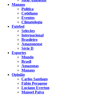
Meio Ambiente
Manaus
Política
Cotidiano
Eventos
Climatologia
Futebol
Seleções
Internacional
Brasileiro
Amazonense
Série D
Esportes
Mundo
Brasil
Amazonas
Manaus
Opinião
Carlos Santiago
Fábio Peragene
Luciano Everton
Manoel Paiva