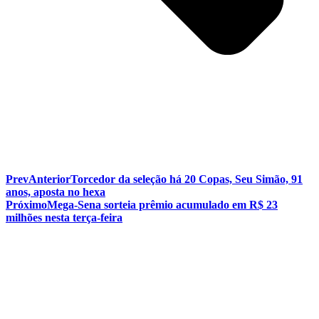
Prev
Anterior
Torcedor da seleção há 20 Copas, Seu Simão, 91
anos, aposta no hexa
Próximo
Mega-Sena sorteia prêmio acumulado em R$ 23
milhões nesta terça-feira