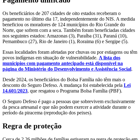
Os beneficiários de 207 cidades de oito estados receberam o
pagamento no último dia 17, independentemente do NIS. A medida
beneficiou os moradores de 124 municípios do Rio Grande do
Norte, que sofrem com a seca. Também foram beneficiadas cidades
nos seguintes estados: Amazonas (3), Paraíba (31), Paraná (10),
Pernambuco (27), Rio de Janeiro (1), Roraima (6) e Sergipe (5).
Essas localidades foram afetadas por chuvas ou por estiagens ou têm
povos indígenas em situação de vulnerabilidade.
A lista dos
municípios com pagamento antecipado está disponível na
página do Ministério do Desenvolvimento e Assistência Social
.
Desde 2024, os beneficiários do Bolsa Família não têm mais o
desconto do Seguro Defeso. A mudança foi estabelecida pela
Lei
14.601/2023
, que resgatou o Programa Bolsa Família (PBF).
O Seguro Defeso é pago a pessoas que sobrevivem exclusivamente
da pesca artesanal e que não podem exercer a atividade durante o
período da piracema (reprodução dos peixes).
Regra de proteção
Cerca de 2,26 milhões de famílias estiveram na regra de proteção em