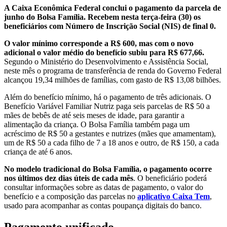
A Caixa Econômica Federal conclui o pagamento da parcela de
junho do Bolsa Família. Recebem nesta terça-feira (30) os
beneficiários com Número de Inscrição Social (NIS) de final 0.
O valor mínimo corresponde a R$ 600, mas com o novo
adicional o valor médio do benefício subiu para R$ 677,66.
Segundo o Ministério do Desenvolvimento e Assistência Social,
neste mês o programa de transferência de renda do Governo Federal
alcançou 19,34 milhões de famílias, com gasto de R$ 13,08 bilhões.
Além do benefício mínimo, há o pagamento de três adicionais. O
Benefício Variável Familiar Nutriz paga seis parcelas de R$ 50 a
mães de bebês de até seis meses de idade, para garantir a
alimentação da criança. O Bolsa Família também paga um
acréscimo de R$ 50 a gestantes e nutrizes (mães que amamentam),
um de R$ 50 a cada filho de 7 a 18 anos e outro, de R$ 150, a cada
criança de até 6 anos.
No modelo tradicional do Bolsa Família, o pagamento ocorre
nos últimos dez dias úteis de cada mês
. O beneficiário poderá
consultar informações sobre as datas de pagamento, o valor do
benefício e a composição das parcelas no
aplicativo Caixa Tem
,
usado para acompanhar as contas poupança digitais do banco.
Pagamento unificado