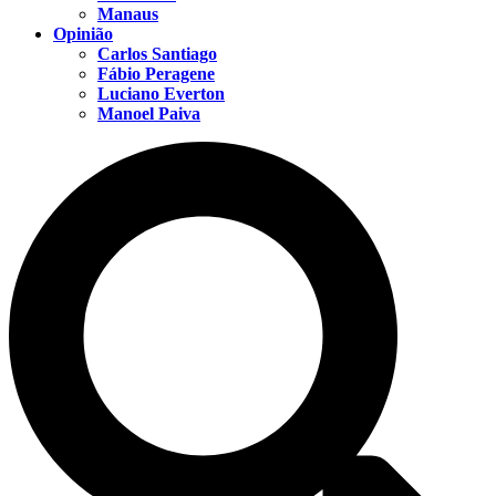
Manaus
Opinião
Carlos Santiago
Fábio Peragene
Luciano Everton
Manoel Paiva