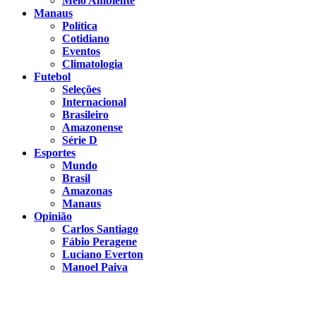
Meio Ambiente
Manaus
Política
Cotidiano
Eventos
Climatologia
Futebol
Seleções
Internacional
Brasileiro
Amazonense
Série D
Esportes
Mundo
Brasil
Amazonas
Manaus
Opinião
Carlos Santiago
Fábio Peragene
Luciano Everton
Manoel Paiva