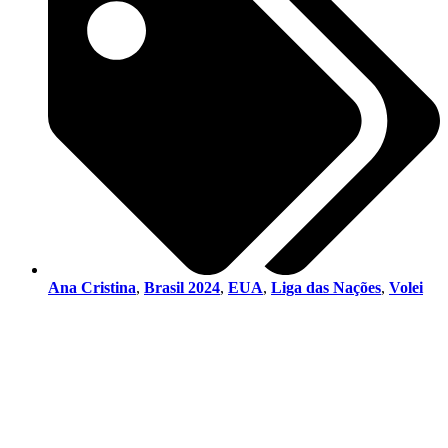
Ana Cristina
,
Brasil 2024
,
EUA
,
Liga das Nações
,
Volei