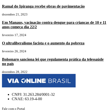
Ramal do Ipiranga recebe obras de pavimentação
dezembro 21, 2023
Em Manaus, vacinação contra dengue para crianças de 10 e 11
anos começa dia 22/2
fevereiro 17, 2024
O ultraliberalismo facista e o aumento da pobreza
fevereiro 26, 2024
Bolsonaro sanciona lei que regulamenta prática da telessaúde
no país
dezembro 28, 2022
CNPJ: 31.263.284/0001-32
CNAE: 63.19-4-00
Fale com o Portal