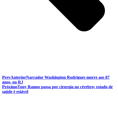
Prev
Anterior
Narrador Washington Rodrigues morre aos 87
anos, no RJ
Próximo
Tony Ramos passa por cirurgia no cérebro; estado de
saúde é estável