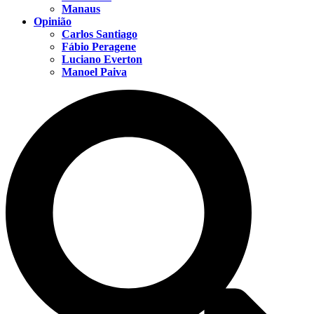
Manaus
Opinião
Carlos Santiago
Fábio Peragene
Luciano Everton
Manoel Paiva