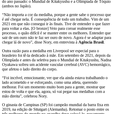
do ano passado: o Mundial de Kitakyushu e a Olimpíada de Tóquio
(ambos no Japão).
“Não importa a cor da medalha, porque a gente sabe o processo que
é até chegar nela. É consequência de todo um trabalho. Vim de um
2021 em que não consegui ir às finais. Tive de entender o que fazer
para voltar a elas. [O bronze] Veio para coroar realmente esse
processo, o quão difícil é se manter entre os melhores. Entender que
sair de um ouro não te faz ser ouro de novo. Agora é se adaptar para
chegar lá de novo”, disse Nory, em entrevista à
Agência Brasil
.
Outra razão para a medalha em Liverpool ser especial para o
brasileiro foi tê-la dedicado à mãe. Em setembro de 2021, depois da
Olimpíada e antes da seletiva para o Mundial de Kitakyushu, Nadna
Oyakawa sofreu um acidente vascular cerebral (AVC) hemorrágico,
que afetou o lado direito do corpo.
“Foi incrível, emocionante, ver que ela ainda estava trabalhando o
lado acometido e se esforçando, como uma atleta, querendo
melhorar. Foi um momento muito bom para a gente, mostrar que
estou de volta e que ela, agora, só vai pegar nas medalhas com a
mão direita”, celebrou Nory.
O ginasta de Campinas (SP) foi campeão mundial da barra fixa em
2019, na edição de Sttutgart (Alemanha). Retomar o posto entre os
três melhores do mundo no aparelho deve colocá-lo, novamente,