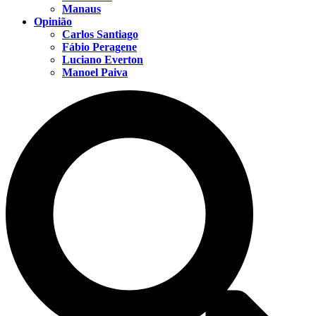
Manaus
Opinião
Carlos Santiago
Fábio Peragene
Luciano Everton
Manoel Paiva