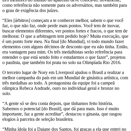
como referência não somente para os adversários, mas também para
o grau de exigência dos juízes.
“Eles [árbitros] começam a te conhecer melhor, sabem o que você
faz, o que não faz, onde perde mais pontos. Você tem de inovar,
buscar elementos diferentes, ver pontos fortes e fracos, o que tem de
melhorar. O que a arbitragem tem pedido hoje? Muita execução, que
é um ponto forte meu. Na final [do Mundial], vi todo mundo fazer
elementos com alguns décimos de desconto que eu não tinha. Então,
era vantagem para mim. Os três medalhistas serão referência para
entender o que está sendo feito e estudarmos o que fazer”, projetou
o paulista, que também foi prata no solo na Olimpíada Rio 2016.
O terceiro lugar de Nory em Liverpool ajudou o Brasil a realizar a
melhor campanha do país em um Mundial de ginástica artística, com
três medalhas ao todo. A protagonista da equipe foi a campeã
olímpica Rebeca Andrade, ouro no individual geral e bronze no
solo.
“A gente só se deu conta depois, que tínhamos feito história.
Sabemos o potencial [do Brasil], que dá para mais. Isso é muito
importante, faz a gente acreditar”, destacou o ginasta, que rasgou
elogios à parceira de seleção brasileira.
“Minha ídola foi a Daiane dos Santos, foi graças a ela que entrei no