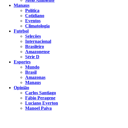
Meio Ambiente
Manaus
Política
Cotidiano
Eventos
Climatologia
Futebol
Seleções
Internacional
Brasileiro
Amazonense
Série D
Esportes
Mundo
Brasil
Amazonas
Manaus
Opinião
Carlos Santiago
Fábio Peragene
Luciano Everton
Manoel Paiva