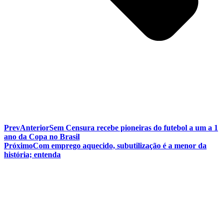
Prev
Anterior
Sem Censura recebe pioneiras do futebol a um a 1
ano da Copa no Brasil
Próximo
Com emprego aquecido, subutilização é a menor da
história; entenda