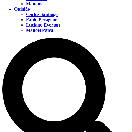
Manaus
Opinião
Carlos Santiago
Fábio Peragene
Luciano Everton
Manoel Paiva