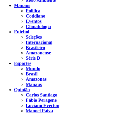
Meio Ambiente
Manaus
Política
Cotidiano
Eventos
Climatologia
Futebol
Seleções
Internacional
Brasileiro
Amazonense
Série D
Esportes
Mundo
Brasil
Amazonas
Manaus
Opinião
Carlos Santiago
Fábio Peragene
Luciano Everton
Manoel Paiva