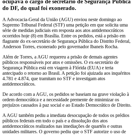
ocupava o cargo de secretário de Segurança Pública
do DF, do qual foi exonerado.
A Advocacia-Geral da União (AGU) enviou neste domingo ao
Supremo Tribunal Federal (STF) uma petição em que solicita uma
série de medidas judiciais em resposta aos atos antidemocráticos
ocorridos hoje (8) em Brasília. Entre os pedidos, está a prisão em
flagrante do ex-secretário de Segurança Pública do Distrito Federal,
Anderson Torres, exonerado pelo governador Ibaneis Rocha.
Além de Torres, a AGU requereu a prisão de demais agentes
públicos responsáveis por atos e omissões. O ex-secretário de
Segurança Pública está em viagem à Flórida (EUA) e teria
antecipado o retorno ao Brasil. A petição foi ajuizada aos inquéritos
4.781 e 4.874, que tramitam no STF e investigam atos
antidemocráticos.
De acordo com a AGU, os pedidos se baseiam na grave violação à
ordem democrática e a necessidade premente de minimizar os
prejuízos causados à paz social e ao Estado Democrático de Direito.
A AGU também pediu a imediata desocupação de todos os prédios
públicos federais em todo o país e a dissolução dos atos
antidemocráticos realizados nas imediações de quartéis e outras
unidades militares. O governo pediu que o STF autorize o uso de