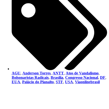
AGU
,
Anderson Torres
,
ANTT
,
Atos de Vandalismo
,
Bolsonaristas Radicais
,
Brasília
,
Congresso Nacional
,
DF
,
EUA
,
Palácio do Planalto
,
STF
,
USA
,
Viaonlinebrasil