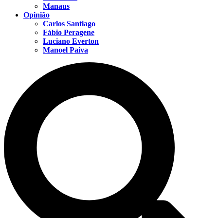
Manaus
Opinião
Carlos Santiago
Fábio Peragene
Luciano Everton
Manoel Paiva