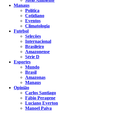
Meio Ambiente
Manaus
Política
Cotidiano
Eventos
Climatologia
Futebol
Seleções
Internacional
Brasileiro
Amazonense
Série D
Esportes
Mundo
Brasil
Amazonas
Manaus
Opinião
Carlos Santiago
Fábio Peragene
Luciano Everton
Manoel Paiva