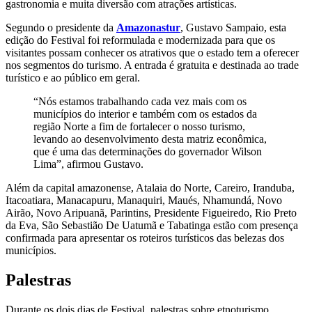
gastronomia e muita diversão com atrações artísticas.
Segundo o presidente da
Amazonastur
, Gustavo Sampaio, esta
edição do Festival foi reformulada e modernizada para que os
visitantes possam conhecer os atrativos que o estado tem a oferecer
nos segmentos do turismo. A entrada é gratuita e destinada ao trade
turístico e ao público em geral.
“Nós estamos trabalhando cada vez mais com os
municípios do interior e também com os estados da
região Norte a fim de fortalecer o nosso turismo,
levando ao desenvolvimento desta matriz econômica,
que é uma das determinações do governador Wilson
Lima”, afirmou Gustavo.
Além da capital amazonense, Atalaia do Norte, Careiro, Iranduba,
Itacoatiara, Manacapuru, Manaquiri, Maués, Nhamundá, Novo
Airão, Novo Aripuanã, Parintins, Presidente Figueiredo, Rio Preto
da Eva, São Sebastião De Uatumã e Tabatinga estão com presença
confirmada para apresentar os roteiros turísticos das belezas dos
municípios.
Palestras
Durante os dois dias de Festival, palestras sobre etnoturismo,