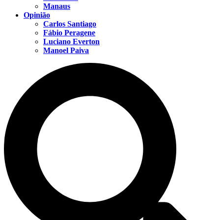
Manaus
Opinião
Carlos Santiago
Fábio Peragene
Luciano Everton
Manoel Paiva