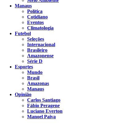
Meio Ambiente
Manaus
Política
Cotidiano
Eventos
Climatologia
Futebol
Seleções
Internacional
Brasileiro
Amazonense
Série D
Esportes
Mundo
Brasil
Amazonas
Manaus
Opinião
Carlos Santiago
Fábio Peragene
Luciano Everton
Manoel Paiva