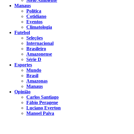
Meio Ambiente
Manaus
Política
Cotidiano
Eventos
Climatologia
Futebol
Seleções
Internacional
Brasileiro
Amazonense
Série D
Esportes
Mundo
Brasil
Amazonas
Manaus
Opinião
Carlos Santiago
Fábio Peragene
Luciano Everton
Manoel Paiva