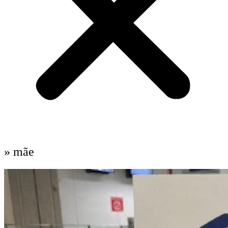
» mãe