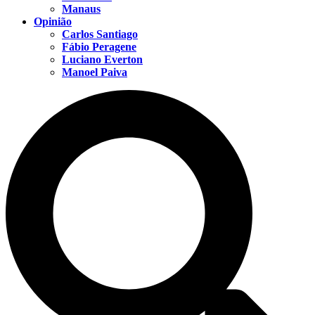
Manaus
Opinião
Carlos Santiago
Fábio Peragene
Luciano Everton
Manoel Paiva