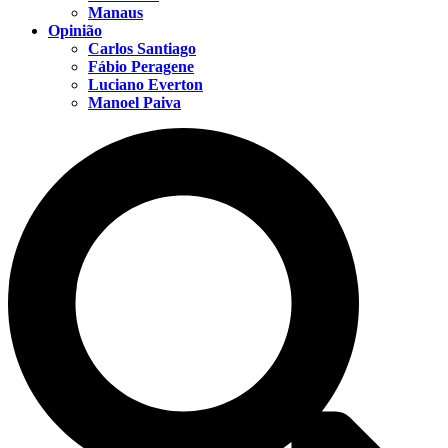
Manaus
Opinião
Carlos Santiago
Fábio Peragene
Luciano Everton
Manoel Paiva