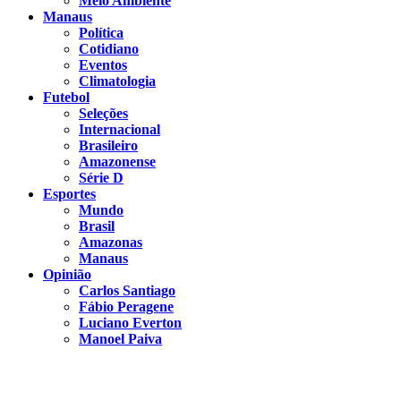
Meio Ambiente
Manaus
Política
Cotidiano
Eventos
Climatologia
Futebol
Seleções
Internacional
Brasileiro
Amazonense
Série D
Esportes
Mundo
Brasil
Amazonas
Manaus
Opinião
Carlos Santiago
Fábio Peragene
Luciano Everton
Manoel Paiva