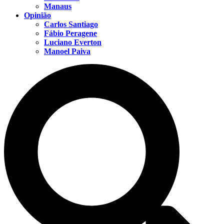
Manaus
Opinião
Carlos Santiago
Fábio Peragene
Luciano Everton
Manoel Paiva