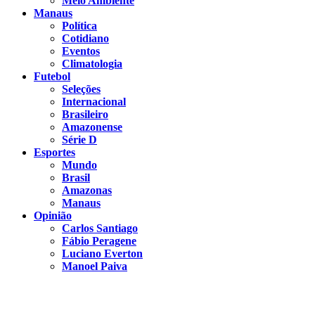
Meio Ambiente
Manaus
Política
Cotidiano
Eventos
Climatologia
Futebol
Seleções
Internacional
Brasileiro
Amazonense
Série D
Esportes
Mundo
Brasil
Amazonas
Manaus
Opinião
Carlos Santiago
Fábio Peragene
Luciano Everton
Manoel Paiva