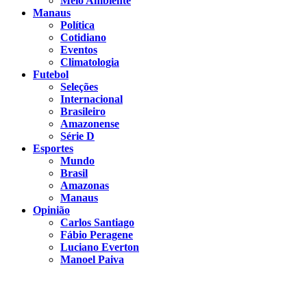
Meio Ambiente
Manaus
Política
Cotidiano
Eventos
Climatologia
Futebol
Seleções
Internacional
Brasileiro
Amazonense
Série D
Esportes
Mundo
Brasil
Amazonas
Manaus
Opinião
Carlos Santiago
Fábio Peragene
Luciano Everton
Manoel Paiva