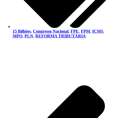
15 Bilhões
,
Congresso Nacional
,
FPE
,
FPM
,
ICMS
,
MPO
,
PLN
,
REFORMA TRIBUTÁRIA