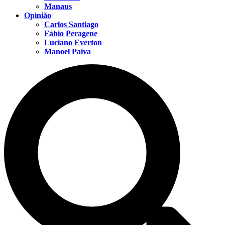
Manaus
Opinião
Carlos Santiago
Fábio Peragene
Luciano Everton
Manoel Paiva